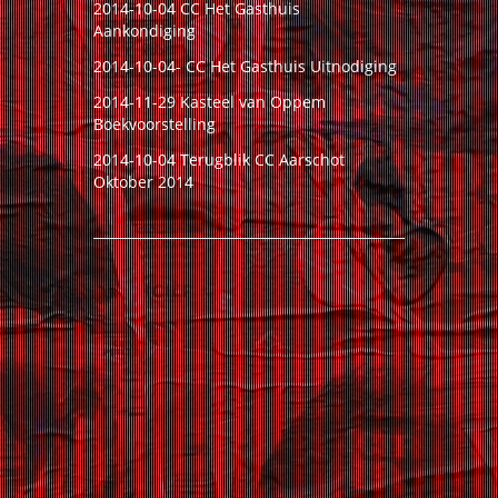
2014-10-04 CC Het Gasthuis
Aankondiging
2014-10-04- CC Het Gasthuis Uitnodiging
2014-11-29 Kasteel van Oppem
Boekvoorstelling
2014-10-04 Terugblik CC Aarschot
Oktober 2014