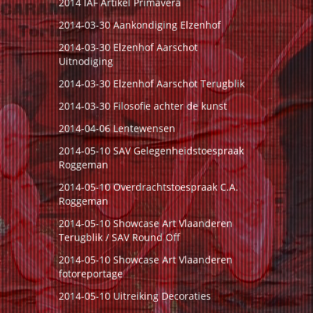
2014 IAF Artikel Primavera
2014-03-30 Aankondiging Elzenhof
2014-03-30 Elzenhof Aarschot
Uitnodiging
2014-03-30 Elzenhof Aarschot Terugblik
2014-03-30 Filosofie achter de kunst
2014-04-06 Lentewensen
2014-05-10 SAV Gelegenheidstoespraak
Roggeman
2014-05-10 Overdrachtstoespraak C.A.
Roggeman
2014-05-10 Showcase Art Vlaanderen
Terugblik
/
SAV Round Off
2014-05-10 Showcase Art Vlaanderen
fotoreportage
2014-05-10 Uitreiking Decoraties