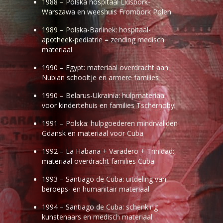
1988 – Polska hospitaal Lidsbork-
Warszawa en weeshuis Frombork Polen
1989 – Polska-Barlinek: hospitaal-
apotheek-pediatrie = zending medisch
materiaal
1990 – Egypt: materiaal overdracht aan
Nubian schooltje en armere families
1990 – Belarus-Ukrainia: hulpmateriaal
voor kindertehuis en families Tschernobyl
1991 – Polska: hulpgoederen mindrvaliden
Gdansk en materiaal voor Cuba
1992 – La Habana + Varadero + Trinidad:
materiaal overdracht families Cuba
1993 – Santiago de Cuba: uitdeling van
beroeps- en humanitair materiaal
1994 – Santiago de Cuba: schenking
kunstenaars en medisch materiaal