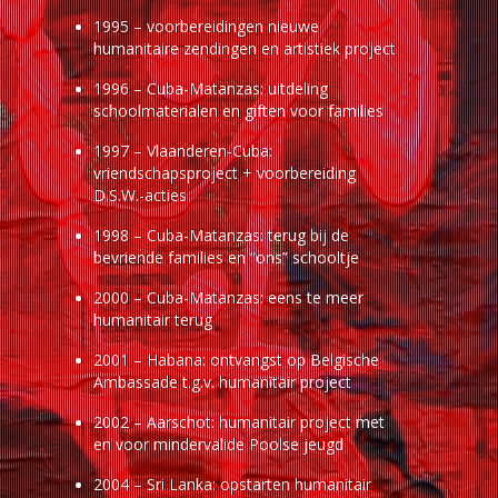
1995 – voorbereidingen nieuwe
humanitaire zendingen en artistiek project
1996 – Cuba-Matanzas: uitdeling
schoolmaterialen en giften voor families
1997 – Vlaanderen-Cuba:
vriendschapsproject + voorbereiding
D.S.W.-acties
1998 – Cuba-Matanzas: terug bij de
bevriende families en “ons” schooltje
2000 – Cuba-Matanzas: eens te meer
humanitair terug
2001 – Habana: ontvangst op Belgische
Ambassade t.g.v. humanitair project
2002 – Aarschot: humanitair project met
en voor mindervalide Poolse jeugd
2004 – Sri Lanka: opstarten humanitair