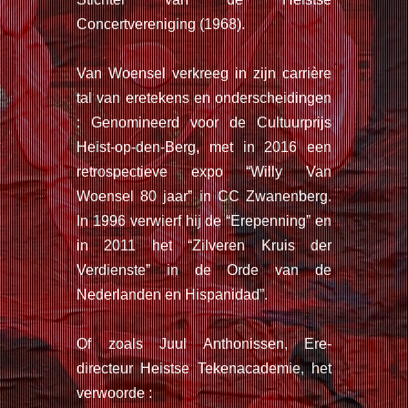
Concertvereniging (1968).
Van Woensel verkreeg in zijn carrière
tal van eretekens en onderscheidingen
: Genomineerd voor de Cultuurprijs
Heist-op-den-Berg, met in 2016 een
retrospectieve expo “Willy Van
Woensel 80 jaar” in CC Zwanenberg.
In 1996 verwierf hij de “Erepenning” en
in 2011 het “Zilveren Kruis der
Verdienste” in de Orde van de
Nederlanden en Hispanidad”.
Of zoals Juul Anthonissen, Ere-
directeur Heistse Tekenacademie, het
verwoorde :