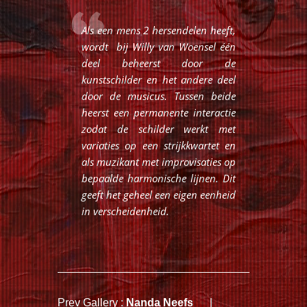
Als een mens 2 hersendelen heeft,
wordt bij Willy van Woensel één
deel beheerst door de
kunstschilder en het andere deel
door de musicus. Tussen beide
heerst een permanente interactie
zodat de schilder werkt met
variaties op een strijkkwartet en
als muzikant met improvisaties op
bepaalde harmonische lijnen. Dit
geeft het geheel een eigen eenheid
in verscheidenheid.
Prev Gallery :
Nanda Neefs
|