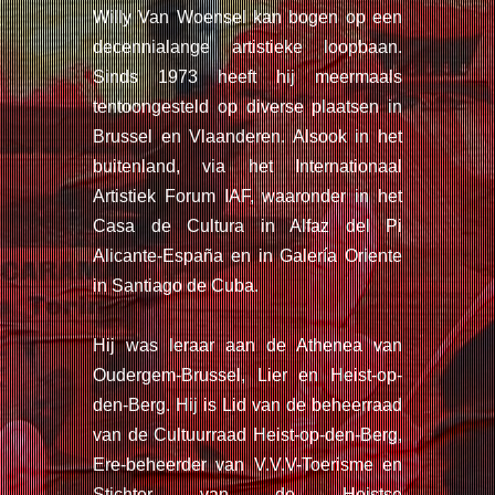
Willy Van Woensel kan bogen op een
decennialange artistieke loopbaan.
Sinds 1973 heeft hij meermaals
tentoongesteld op diverse plaatsen in
Brussel en Vlaanderen. Alsook in het
buitenland, via het Internationaal
Artistiek Forum IAF, waaronder in het
Casa de Cultura in Alfaz del Pi
Alicante-España en in Galería Oriente
in Santiago de Cuba.
Hij was leraar aan de Athenea van
Oudergem-Brussel, Lier en Heist-op-
den-Berg. Hij is Lid van de beheerraad
van de Cultuurraad Heist-op-den-Berg,
Ere-beheerder van V.V.V-Toerisme en
Stichter van de Heistse