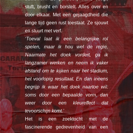
stuft, brusht en borstelt. Alles over en
door elkaar. Met een gejaagdheid die
lange tijd geen rust toestaat. Ze sjouwt
en stuurt met verf.
‘Toeval laat ik een belangrijke rol
spelen, maar ik hou wel de regie.
Naarmate het doek vordert, ga ik
langzamer werken en neem ik vaker
afstand om te kijken naar het stadium,
het voorlopig resultaat. En dan ineens
begrijp ik waar het doek naartoe wil:
soms door een bepaalde vorm, dan
weer door een kleureffect dat
tevoorschijn komt.’
Het is een zoektocht met de
fascinerende gedrevenheid van een