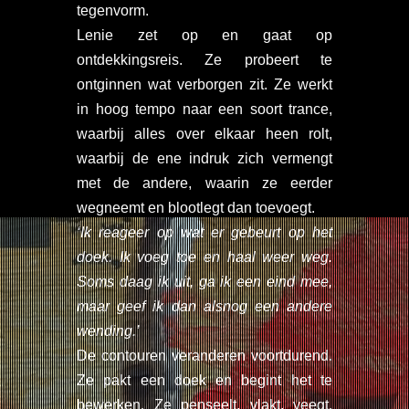
tegenvorm.
Lenie zet op en gaat op
ontdekkingsreis. Ze probeert te
ontginnen wat verborgen zit. Ze werkt
in hoog tempo naar een soort trance,
waarbij alles over elkaar heen rolt,
waarbij de ene indruk zich vermengt
met de andere, waarin ze eerder
wegneemt en blootlegt dan toevoegt.
‘Ik reageer op wat er gebeurt op het
doek. Ik voeg toe en haal weer weg.
Soms daag ik uit, ga ik een eind mee,
maar geef ik dan alsnog een andere
wending.’
De contouren veranderen voortdurend.
Ze pakt een doek en begint het te
bewerken. Ze penseelt, vlakt, veegt,