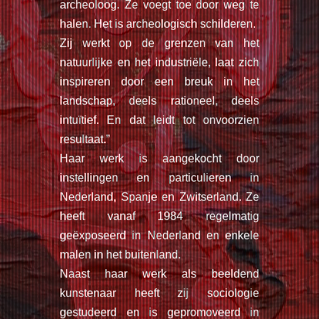
archeoloog. Ze voegt toe door weg te
halen. Het is archeologisch schilderen.
Zij werkt op de grenzen van het
natuurlijke en het industriële, laat zich
inspireren door een breuk in het
landschap, deels rationeel, deels
intuïtief. En dat leidt tot onvoorzien
resultaat.”
Haar werk is aangekocht door
instellingen en particulieren in
Nederland, Spanje en Zwitserland. Ze
heeft vanaf 1984 regelmatig
geëxposeerd in Nederland en enkele
malen in het buitenland.
Naast haar werk als beeldend
kunstenaar heeft zij sociologie
gestudeerd en is gepromoveerd in