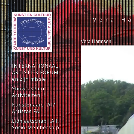
Vera H
Vera Harmsen
INTERNATIONAAL
ARTISTIEK FORUM
en zijn missie
Showcase en
Activiteiten
Kunstenaars IAF/
Artistas FAI
Lidmaatschap I.A.F.
Socio-Membership