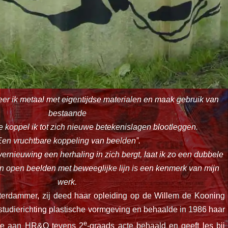
eer ik metaal met eigentijdse materialen en maak gebruik van
bestaande
 koppel ik tot zich nieuwe betekenislagen blootleggen.
Een vruchtbare koppeling van beelden”.
 vernieuwing een herhaling in zich bergt, laat ik zo een dubbele
 en open beelden met beweeglijke lijn is een kenmerk van mijn
werk.
terdammer, zij deed haar opleiding op de Willem de Kooning
tudierichting plastische vormgeving en behaalde in 1986 haar
e
 ze aan HR&O tevens 2
-graads acte behaald en geeft les bij