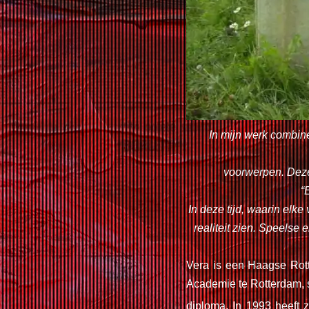
In mijn werk combin
voorwerpen. Deze
“
In deze tijd, waarin elke
realiteit zien. Speelse
Vera is een Haagse Rot
Academie te Rotterdam, s
diploma. In 1993 heeft