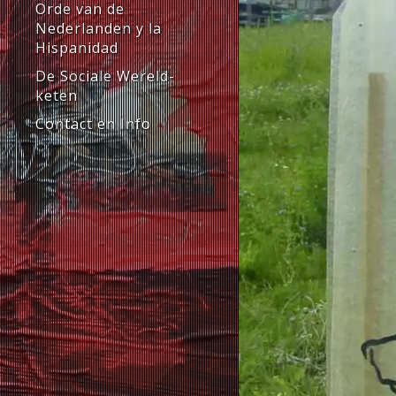
Orde van de
Nederlanden y la
Hispanidad
De Sociale Wereld-
keten
Contact en Info