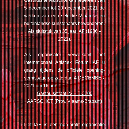
Gasthuis te Aarschot kan iedereen van
5 december tot 20 december 2021 de
werken van een selectie Vlaamse en
buitenlandse kunstenaars bewonderen.
Als sluitstuk van 35 jaar IAF (1986 –
2021).
Als organisator verwelkomt het
Internationaal Artistiek Forum IAF u
graag tijdens de officiële opening-
vernissage op zaterdag 4 DECEMBER
2021 om 16 uur.
Gasthuisstraat 22 – B-3200
AARSCHOT (Prov. Vlaams-Brabant)
Het IAF is een non-profit organisatie