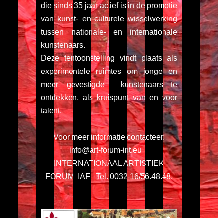
die sinds 35 jaar actief is in de promotie
van kunst- en culturele wisselwerking
tussen nationale- en internationale
kunstenaars.
Deze tentoonstelling vindt plaats als
experimentele ruimtes om jonge en
meer gevestigde kunstenaars te
ontdekken, als kruispunt van en voor
talent.
Voor meer informatie contacteer:
info@art-forum-int.eu
INTERNATIONAAL ARTISTIEK
FORUM IAF Tel. 0032-16/56.48.48.