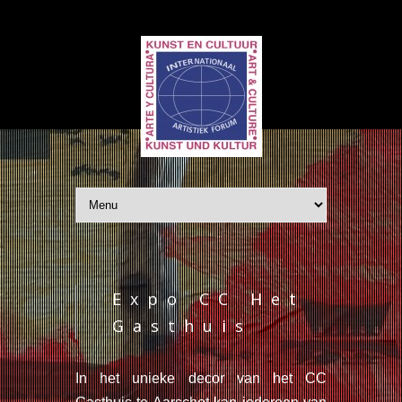
Expo CC Het
Gasthuis
In het unieke decor van het CC